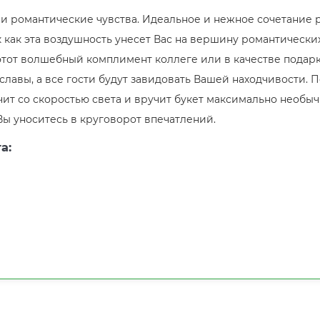
 романтические чувства. Идеальное и нежное сочетание р
 как эта воздушность унесет Вас на вершину романтических
тот волшебный комплимент коллеге или в качестве подарк
авы, а все гости будут завидовать Вашей находчивости. По
чит со скоростью света и вручит букет максимально необы
 Вы уноситесь в круговорот впечатлений.
а: