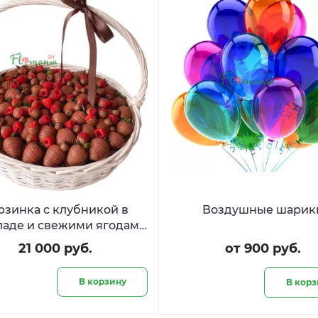
рзинка с клубникой в
Воздушные шарик
аде и свежими ягодами
«Шоколадная вуаль»
21 000 руб.
от 900 руб.
В корзину
В корз