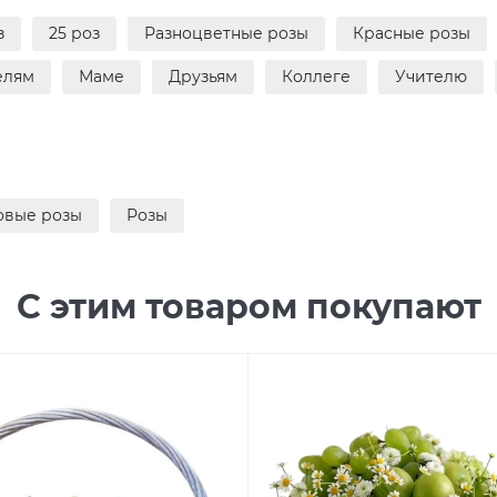
з
25 роз
Разноцветные розы
Красные розы
елям
Маме
Друзьям
Коллеге
Учителю
овые розы
Розы
С этим товаром покупают