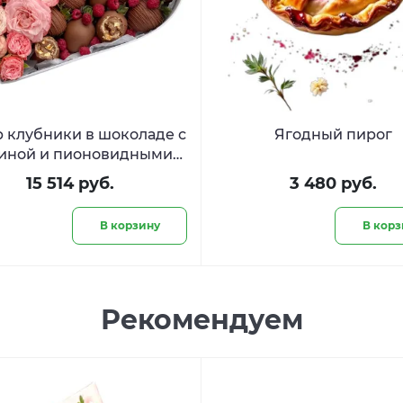
 клубники в шоколаде с
Ягодный пирог
иной и пионовидными
и «Десерт для королевы​
15 514 руб.
3 480 руб.
»
В корзину
В корз
Рекомендуем