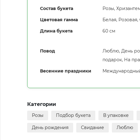
Состав букета
Розы, Хризанте
Цветовая гамма
Белая
,
Розовая
,
Длина букета
60 см
Повод
Люблю, День ро
подарок, На пр
Весенние праздники
Международный 
Категории
Розы
Подбор букета
В упаковке
День рождения
Свидание
Люблю