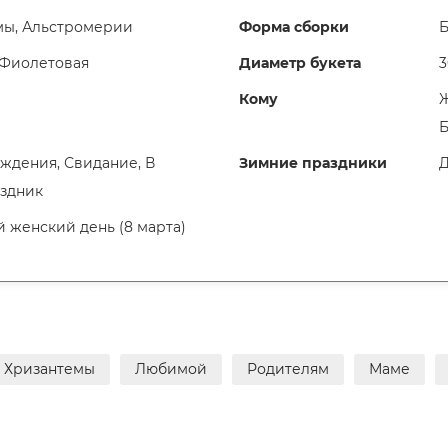
мы, Альстромерии
Форма сборки
Б
Фиолетовая
Диаметр букета
3
Кому
Ж
Б
ждения, Свидание, В
Зимние праздники
Д
аздник
женский день (8 марта)
Хризантемы
Любимой
Родителям
Маме