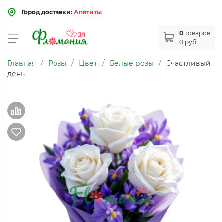
Город доставки:
Апатиты
0
товаров
0 руб.
Главная
/
Розы
/
Цвет
/
Белые розы
/
Счастливый
день