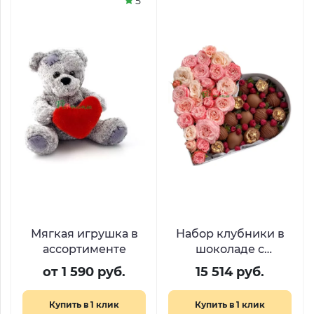
5
Мягкая игрушка в
Набор клубники в
ассортименте
шоколаде с
малиной и
от 1 590 руб.
15 514 руб.
пионовидными
розами «Десерт для
Купить в 1 клик
Купить в 1 клик
королевы​»