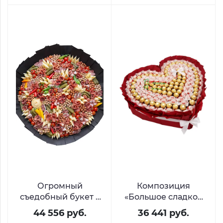
Огромный
Композиция
съедобный букет с
«Большое сладкое
закусками «Римские
сердце» из Raffaello
44 556 руб.
36 441 руб.
каникулы»
и Ferrero