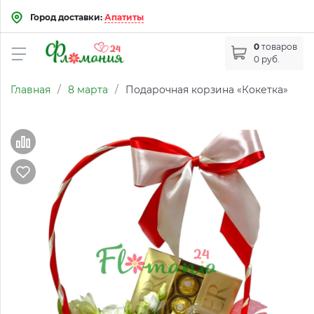
Город доставки:
Апатиты
0
товаров
0 руб.
Главная
/
8 марта
/
Подарочная корзина «Кокетка»