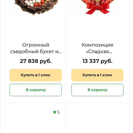
Огромный
Композиция
съедобный букет из
«Сладкая
деликатесов
валентинка» с KitKat
27 838 руб.
13 337 руб.
«Средиземноморье»
и Ferrero в форме
сердца
Купить в 1 клик
Купить в 1 клик
В корзину
В корзину
5