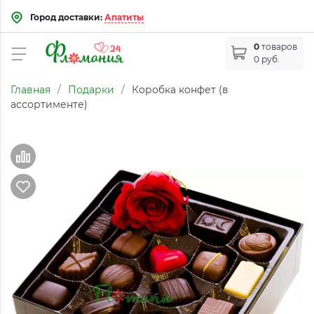
Город доставки:
Апатиты
0
товаров
0 руб.
Главная
/
Подарки
/
Коробка конфет (в
ассортименте)