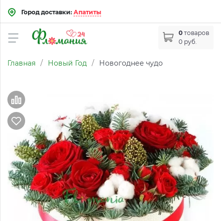
Город доставки:
Апатиты
0
товаров
0 руб.
Главная
/
Новый Год
/
Новогоднее чудо