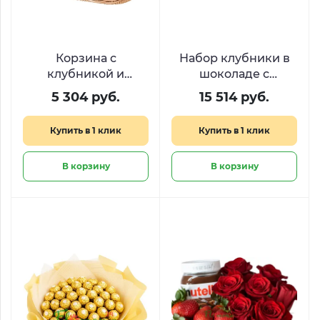
Корзина с
Набор клубники в
клубникой и
шоколаде с
виноградом «Сбор
малиной и
5 304 руб.
15 514 руб.
урожая»
пионовидными
розами «Десерт для
Купить в 1 клик
Купить в 1 клик
королевы​»
В корзину
В корзину