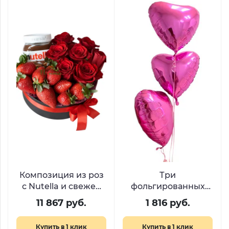
Композиция из роз
Три
с Nutella и свежей
фольгированных
клубникой «Аромат
шара в форме
11 867 руб.
1 816 руб.
нежности»
сердца
Купить в 1 клик
Купить в 1 клик