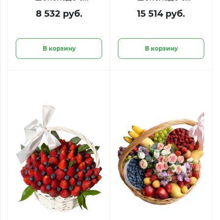
голубикой
малиной и
8 532 руб.
15 514 руб.
«Ягодный пульс»
пионовидными
розами «Десерт для
королевы​»
В корзину
В корзину