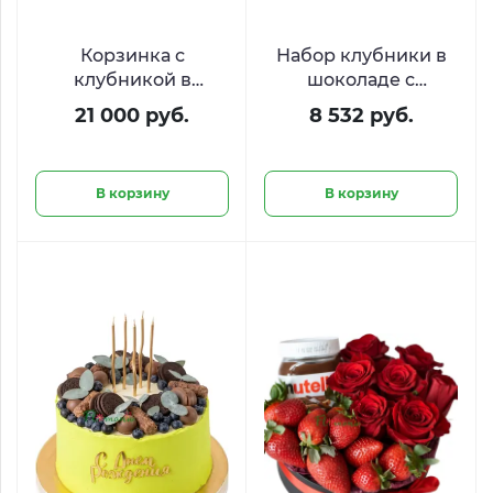
Корзинка с
Набор клубники в
клубникой в
шоколаде с
шоколаде и
голубикой
21 000 руб.
8 532 руб.
свежими ягодами
«Ягодный пульс»
«Шоколадная вуаль»
В корзину
В корзину