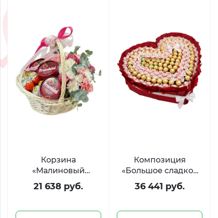
Корзина
Композиция
«Малиновый
«Большое сладкое
рассвет» с цветами,
сердце» из Raffaello
21 638 руб.
36 441 руб.
Киндер Сюрприз и
и Ferrero
Фрамбини