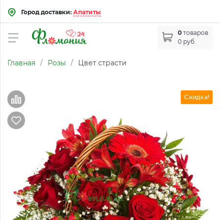
Город доставки:
Апатиты
0
товаров
0 руб.
Главная
/
Розы
/
Цвет страсти
Скидка!