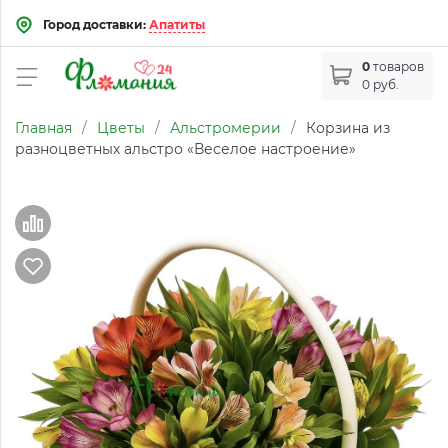
Город доставки:
Апатиты
0
товаров
0 руб.
Главная
/
Цветы
/
Альстромерии
/
Корзина из
разноцветных альстро «Веселое настроение»