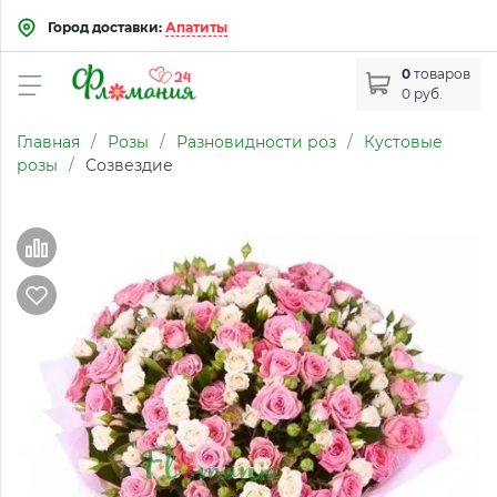
Город доставки:
Апатиты
0
товаров
0 руб.
Главная
/
Розы
/
Разновидности роз
/
Кустовые
розы
/
Созвездие