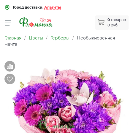
Город доставки:
Апатиты
0
товаров
0 руб.
Главная
/
Цветы
/
Герберы
/
Необыкновенная
мечта