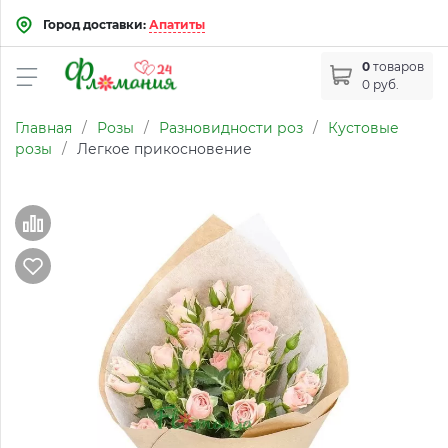
Город доставки:
Апатиты
0
товаров
0 руб.
Главная
/
Розы
/
Разновидности роз
/
Кустовые
розы
/
Легкое прикосновение