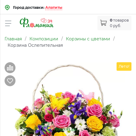
Город доставки:
Апатиты
0
товаров
0 руб.
Главная
/
Композиции
/
Корзины с цветами
/
Корзина Ослепительная
Лето!