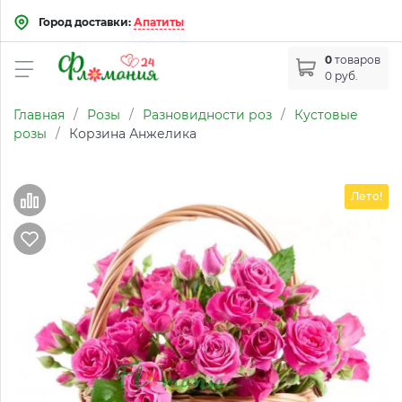
Город доставки:
Апатиты
0
товаров
0 руб.
Главная
/
Розы
/
Разновидности роз
/
Кустовые
розы
/
Корзина Анжелика
Лето!