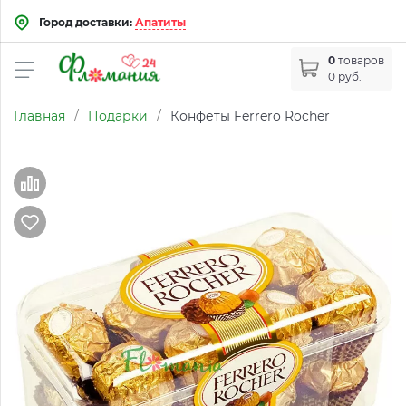
Город доставки:
Апатиты
0
товаров
0 руб.
Главная
/
Подарки
/
Конфеты Ferrero Rocher