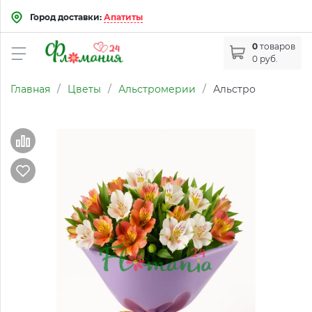
Город доставки:
Апатиты
0
товаров
0 руб.
Главная
/
Цветы
/
Альстромерии
/
Альстро