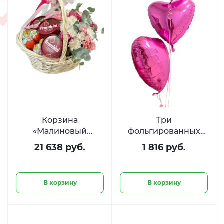
Корзина
Три
«Малиновый
фольгированных
рассвет» с цветами,
шара в форме
21 638 руб.
1 816 руб.
Киндер Сюрприз и
сердца
Фрамбини
В корзину
В корзину