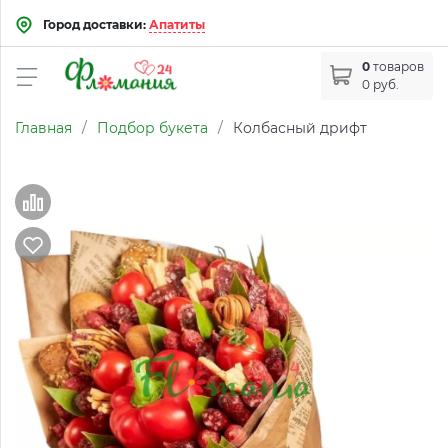
Город доставки:
Апатиты
0
товаров
0 руб.
Главная
/
Подбор букета
/
Колбасный дрифт